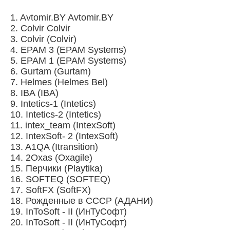
1. Avtomir.BY Avtomir.BY
2. Colvir Colvir
3. Colvir (Colvir)
4. EPAM 3 (EPAM Systems)
5. EPAM 1 (EPAM Systems)
6. Gurtam (Gurtam)
7. Helmes (Helmes Bel)
8. IBA (IBA)
9. Intetics-1 (Intetics)
10. Intetics-2 (Intetics)
11. intex_team (IntexSoft)
12. IntexSoft- 2 (IntexSoft)
13. A1QA (Itransition)
14. 2Oxas (Oxagile)
15. Перчики (Playtika)
16. SOFTEQ (SOFTEQ)
17. SoftFX (SoftFX)
18. Рожденные в СССР (АДАНИ)
19. InToSoft - II (ИнТуСофт)
20. InToSoft - II (ИнТуСофт)