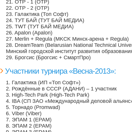
21. ОТР - 1 (ОТР)
22. ОТР - 2 (ОТР)
23. Галактика (Топ Софт)
24. ТУТ БАЙ (ТУТ БАЙ МЕДИА)
25. TWT (ТУТ БАЙ МЕДИА)
26. Apalon (Apalon)
27. Merlin + Regula (MKCK Минск-арена + Regula)
28. DreamTeam (Belarusian National Technical Univer
Минский городской институт развития образовани
29. Брогсис (Брогсис + СмартПро)
Участники турнира «Весна-2013»:
1. Галактика (ИП «Топ Софт»)
2. Рождённые в СССР (АДАНИ) – 1 участник
3. High-Tech Park (High-Tech Park)
4. IBA (СП ЗАО «Международный деловой альянс
5. Торнадо (Promwad)
6. Viber (Viber)
7. ЭПАМ 1 (EPAM)
8. ЭПАМ 2 (EPAM)