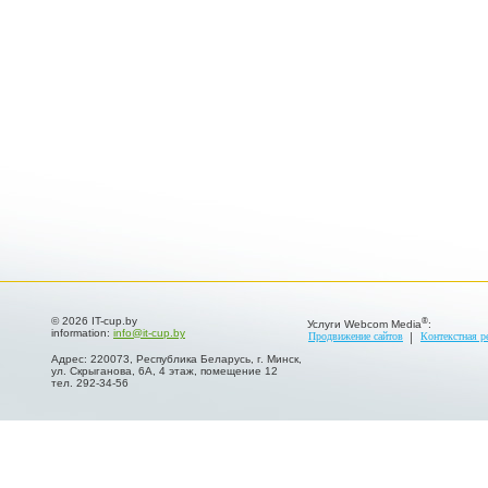
© 2026 IT-cup.by
®
Услуги Webcom Media
:
information:
info@it-cup.by
Продвижение сайтов
Контекстная р
Адрес: 220073, Республика Беларусь, г. Минск,
ул. Скрыганова, 6А, 4 этаж, помещение 12
тел. 292-34-56