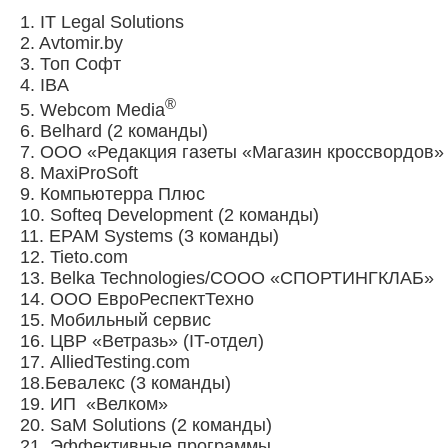
1. IT Legal Solutions
2. Avtomir.by
3. Топ Софт
4. IBA
®
5. Webcom Media
6. Belhard (2 команды)
7. ООО «Редакция газеты «Магазин кроссвордов
8. MaxiProSoft
9. Компьютерра Плюс
10. Softeq Development (2 команды)
11. EPAM Systems (3 команды)
12. Tieto.com
13. Belka Technologies/СООО «СПОРТИНГКЛАБ»
14. ООО ЕвроРеспектТехно
15. Мобильный сервис
16. ЦВР «Ветразь» (IT-отдел)
17. AlliedTesting.com
18.Бевалекс (3 команды)
19. ИП «Велком»
20. SaM Solutions (2 команды)
21. Эффективные программы