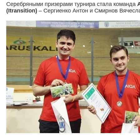
Серебряными призерами турнира стала команда
(Itransition)
– Сергиенко Антон и Смирнов Вячесл