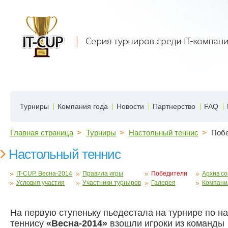
Турниры
Компания года
Новости
Партнерство
FAQ
Главная страница
>
Турниры
>
Настольный теннис
>
Побе
Настольный теннис
IT-CUP. Весна-2014
Правила игры
Победители
Архив с
Условия участия
Участники турниров
Галерея
Компания
На первую ступеньку пьедестала на турнире по н
теннису
«Весна-2014»
взошли игроки из команды