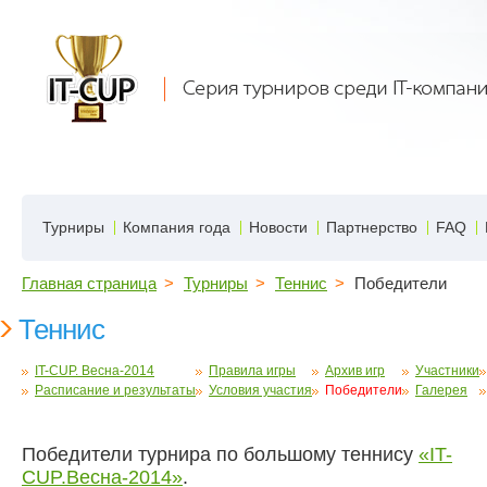
Турниры
Компания года
Новости
Партнерство
FAQ
Главная страница
>
Турниры
>
Теннис
>
Победители
Теннис
IT-CUP. Весна-2014
Правила игры
Архив игр
Участники
Расписание и результаты
Условия участия
Победители
Галерея
Победители турнира по большому теннису
«IT-
CUP.Весна-2014»
.