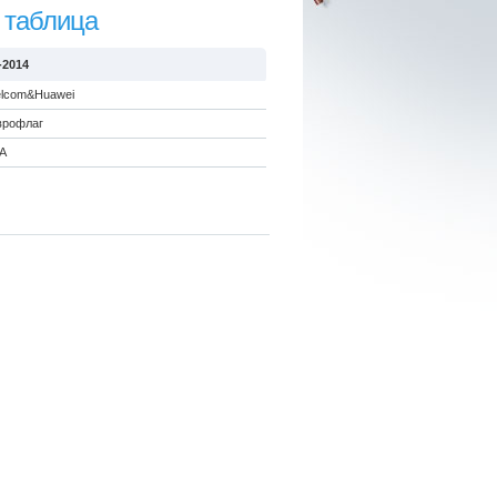
 таблица
-2014
elcom&Huawei
врофлаг
BA