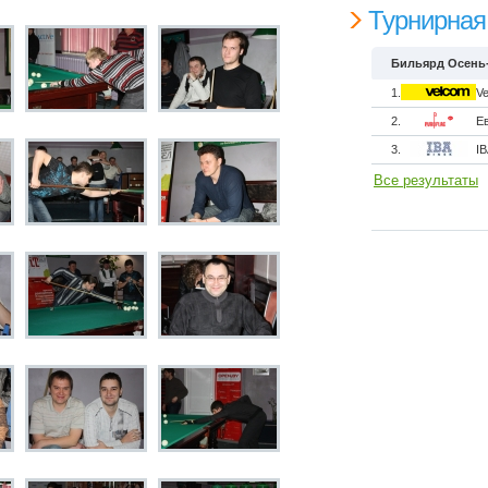
Турнирная
Бильярд Осень
1.
V
2.
Е
3.
I
Все результаты