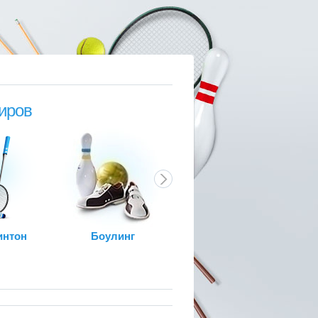
иров
интон
Боулинг
Бильярд